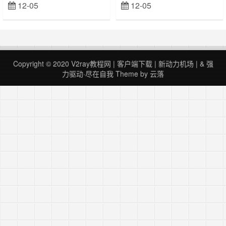
12-05
12-05
立刻查看
立刻查看
里： V2Ray 机场 在线节点 50+，开
里： V2Ray 机场 在线节点 50+，开
放注册！！还便宜！！！ 自从上了
放注册！！还便宜！！！用 v2ray 内
kcptun，玩这种美服游戏就感觉在玩
置的 mKCP 加速游戏的话，配置要
国服，几乎感觉不到什么延时，然而
简单很多，但效果没有
好景不长。。延时的问题算是解决
kcptun+udp2raw 好。也算是一种可
了，但新的问题粗来了。。最近这几
行的方法吧，想偷懒的话可以试试这
Copyright © 2020
V2ray教程网
|
客户端下载
|
新动力机场
| &
强
天经常会出现 kcpt……
个方法。。安装 v2ray……
力驱动·尽在自我
Theme by
云落