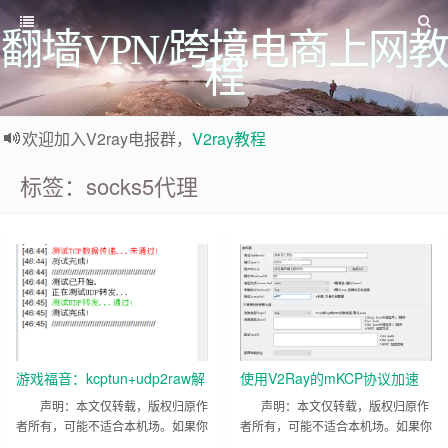
翻墙VPN/跨境电商上网教
程
欢迎加入V2ray电报群，
V2ray教程
欢迎访问V2ray教程网，这里分享各种V2ray教程资源，为您答题解惑。
标签：socks5代理
任何疑惑，请注册账号后，登录，发布留言，我们会及时回复您。
大神教程
大神教程
游戏福音：kcptun+udp2raw解
使用V2Ray的mKCP协议加速
决udp干扰/QoS
游戏
声明：本文仅转载，版权归原作
声明：本文仅转载，版权归原作
者所有，可能不适合本机场。如果你
者所有，可能不适合本机场。如果你
对 V2Ray 机场 感兴趣，点击这
对 V2Ray 机场 感兴趣，点击这