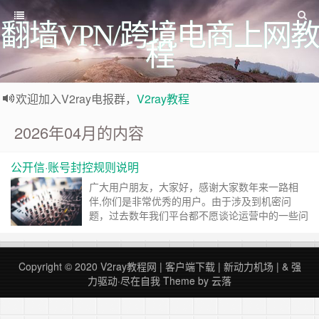
翻墙VPN/跨境电商上网教
程
欢迎加入V2ray电报群，
V2ray教程
欢迎访问V2ray教程网，这里分享各种V2ray教程资源，为您答题解惑。
2026年04月的内容
任何疑惑，请注册账号后，登录，发布留言，我们会及时回复您。
公开信·账号封控规则说明
广大用户朋友，大家好，感谢大家数年来一路相
伴,你们是非常优秀的用户。由于涉及到机密问
题，过去数年我们平台都不愿谈论运营中的一些问
题，由于形势发生了新的变化，我们在运营策略上
发生了微妙变化，你们“用户”一直被我们视为“珍
宝”，是朋友，不是对手。但是在过去的 2 年数据
Copyright © 2020
V2ray教程网
|
客户端下载
|
新动力机场
| &
强
分析实践中，我们不得不接受一个现实：群众里面
力驱动·尽在自我
Theme by
云落
有坏人。在过去的 2 年中，我们封禁了数十个
账……
继续阅读 »