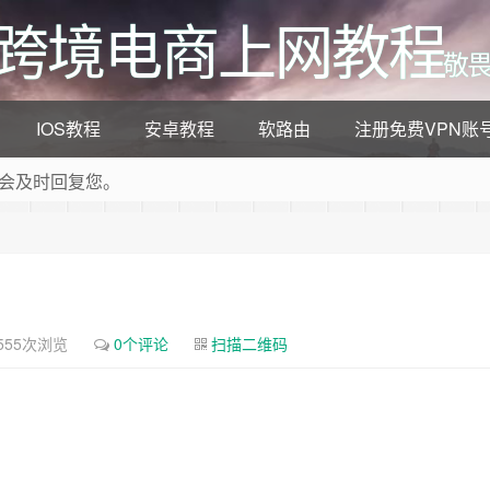
/跨境电商上网教程
敬畏
IOS教程
安卓教程
软路由
注册免费VPN账
会及时回复您。
程资源，为您答题解惑。
555次浏览
0个评论
扫描二维码