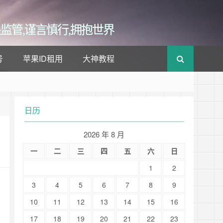
监管,谨言慎行,拥抱世界
号
苹果ID租用
大神教程
日历
2026 年 8 月
一
二
三
四
五
六
日
1
2
3
4
5
6
7
8
9
10
11
12
13
14
15
16
17
18
19
20
21
22
23