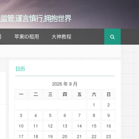
监管,谨言慎行,拥抱世界
号
苹果ID租用
大神教程
日历
2026 年 8 月
一
二
三
四
五
六
日
1
2
3
4
5
6
7
8
9
10
11
12
13
14
15
16
17
18
19
20
21
22
23