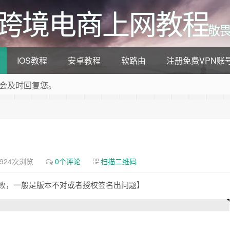
/跨境电商上网教程
敬畏
IOS教程
安卓教程
软路由
注册免费VPN账
会及时回复您。
程资源，为您答题解惑。
924次浏览
0个评论
扫描二维码
失败，一般是版本不对或者授权签名出问题】